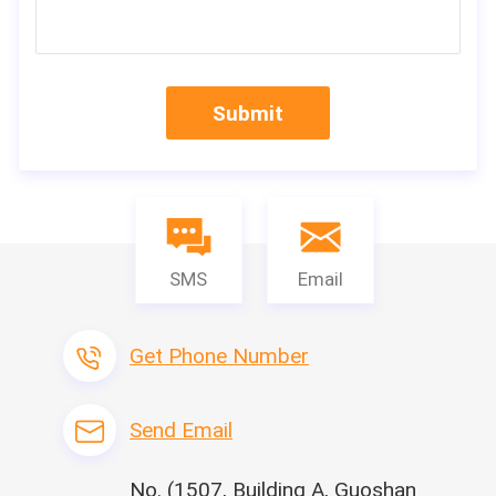
e gru di Tavol e macchine di sollevamento, abbiamo profe
ssionisti 200+ a vostra
 disposizione.
Un servizio personale, 
veloce ed efficiente.
Storia: Dal 1999, 20 anni di posizione 
di esperienza: Sotto la montagna Taishan, provincia di Sha
Submit
ndong, P.R. China
Missione: Fornisca un servizio ai nostri clienti per fornire l
a qualità all'utilizzatore finale mentre lavorano e crescend
o insieme.
Descrizione di prodotto
SMS
Email
Get Phone Number
Send Email
Gruppo della gru di Tavol, come un produttore e fornitore 
professionali della gru della costruzione, offriamo la magg
ior parte di prodotto affidabili e del servizio eccellente ai 
No. (1507, Building A, Guoshan