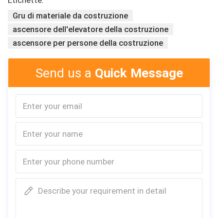
Gru di materiale da costruzione
ascensore dell'elevatore della costruzione
ascensore per persone della costruzione
Send us a
Quick Message
Gruppo Co., srl delle gru di Tavol
---- Il pioniere del mercato internazionale delle gru e della 
macchina di sollevamento dalla Cina.
Ciò è un produttore di qualità e disciplinata e un fornitore 
di servizio stimato e principale per il sollevamento, i prodo
Describe your requirement in detail
tti di movimentazione dei materiali e un macchinario di cos
truzione per l'industria.
In 20 anni le società di 1000+ creano il grande valore con l