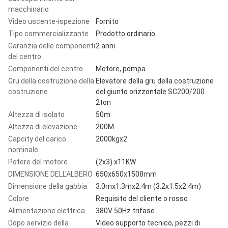
macchinario
Video uscente-ispezione
Fornito
Tipo commercializzante
Prodotto ordinario
Garanzia delle componenti
2 anni
del centro
Componenti del centro
Motore, pompa
Gru della costruzione della
Elevatore della gru della costruzione
costruzione
del giunto orizzontale SC200/200
2ton
Altezza di isolato
50m
Altezza di elevazione
200M
Capcity del carico
2000kgx2
nominale
Potere del motore
(2x3) x11KW
DIMENSIONE DELL'ALBERO
650x650x1508mm
Dimensione della gabbia
3.0mx1.3mx2.4m (3.2x1.5x2.4m)
Colore
Requisito del cliente o rosso
Alimentazione elettrica
380V 50Hz trifase
Dopo servizio della
Video supporto tecnico, pezzi di