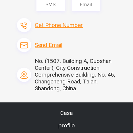
Tubo idraulico e parti idrauliche
SMS
Email
Get Phone Number
Send Email
No. (1507, Building A, Guoshan
Center), City Construction
Comprehensive Building, No. 46,
Changcheng Road, Taian,
Shandong, China
parti idrauliche 1.Branded, c
la disposizione della condut
on ottimizzazione di convogl
tura 1.The è facile sudicio d
io della disposizione. 2. lavor
a generare il calore.
Casa
o idraulico della stalla con pr
2.Non-branded gli accessori, 
ogettazione ottimizzata di t
parti sono facili da indossare
profilo
empo di impiego 3. lunghi de
la pulizia 3.The del circuito i
lla conduttura, beautiful& ra
draulico è povera, facile da 