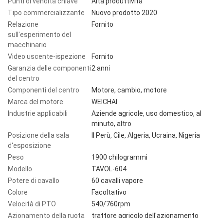
Punti di vendita chiave
Alta produttività
Tipo commercializzante
Nuovo prodotto 2020
Relazione
Fornito
sull'esperimento del
macchinario
Video uscente-ispezione
Fornito
Garanzia delle componenti
2 anni
del centro
Componenti del centro
Motore, cambio, motore
Marca del motore
WEICHAI
Industrie applicabili
Aziende agricole, uso domestico, al
minuto, altro
Posizione della sala
Il Perù, Cile, Algeria, Ucraina, Nigeria
d'esposizione
Peso
1900 chilogrammi
Modello
TAVOL-604
Potere di cavallo
60 cavalli vapore
Colore
Facoltativo
Velocità di PTO
540/760rpm
Azionamento della ruota
trattore agricolo dell'azionamento